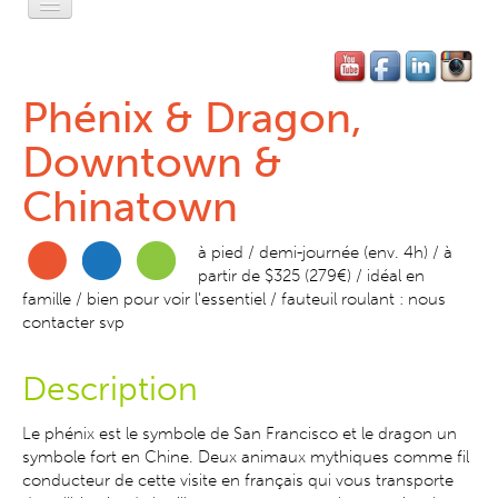
Accueil
L'Esprit Privé
Phénix & Dragon,
L'Esprit Léger
Downtown &
L'Esprit Libre
Chinatown
L'Esprit Pratique
à pied / demi-journée (env. 4h) / à
partir de $325 (279€) / idéal en
L'Esprit SF
famille / bien pour voir l'essentiel / fauteuil roulant : nous
contacter svp
Contact-Réservation
Description
Le phénix est le symbole de San Francisco et le dragon un
symbole fort en Chine. Deux animaux mythiques comme fil
conducteur de c
ette visite en français qui vous transporte