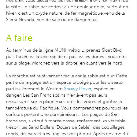
très clair, vous discernez les Iles Farallon à environ 48km de
la côte. Le sable par endroit a une couleur noire, surtout en
hiver, c'est un oxyde naturel de fer magnétique venu de la
Sierra Nevada, rien de sale ou de dangereux!
A faire
Au terminus de la ligne MUNI métro L, prenez Sloat Blvd
puis traversez la voie rapide et passez les dunes : vous êtes
sur la plage. Marchez vers la droite, en allant vers le nord.
La marche est relativement facile car le sable est dur. Cette
partie de la plage est un espace protégé pour les oiseaux
particulièrement le Western
Snowy Plover
, espèce en
danger. Les San Franciscains n’enlèvent pas leurs
chaussures sur la plage mais ôtez les vôtres et goûtez la
température du Pacifique. Vous comprendrez pourquoi les
surfeurs portent une combinaison... Les plages de San
Francisco, surtout à marée basse, renferment un véritable
trésor : les Sand Dollars (Dollars de Sable), des coquillages
ronds, délicats et très fragiles (voir photo). Après environ 45