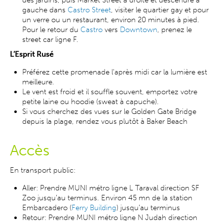
des jardins, puis Market Street à droite et descendre à
gauche dans
Castro Street
, visiter le quartier gay et pour
un verre ou un restaurant, environ 20 minutes à pied.
Pour le retour du
Castro
vers
Downtown
, prenez le
street car ligne F.
L’Esprit Rusé
Préférez cette promenade l'après midi car la lumière est
meilleure.
Le vent est froid et il souffle souvent, emportez votre
petite laine ou hoodie (sweat à capuche).
Si vous cherchez des vues sur le Golden Gate Bridge
depuis la plage, rendez vous plutôt à Baker Beach
Accès
En transport public:
Aller: Prendre MUNI métro ligne L Taraval direction SF
Zoo jusqu’au terminus. Environ 45 mn de la station
Embarcadero (
Ferry Building
) jusqu’au terminus
Retour: Prendre MUNI métro ligne N Judah direction