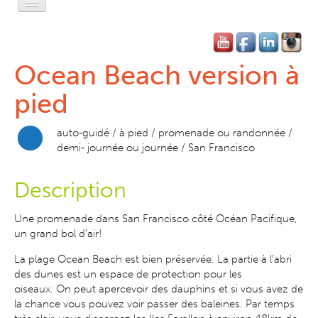
Accueil
L'Esprit Privé
Ocean Beach version à
L'Esprit Léger
pied
L'Esprit Libre
auto-guidé / à pied / promenade ou randonnée /
demi- journée ou journée / San Francisco
L'Esprit Pratique
L'Esprit SF
Description
Contact-Réservation
Une promenade dans San Francisco côté Océan Pacifique,
un grand bol d'air!
La plage Ocean Beach est bien préservée. La partie à l’abri
des dunes est un espace de protection pour les
oiseaux.
On
peut apercevoir
des dauphins
et
si vous avez de
la chance vous pouvez voir passer
des baleines.
Par temps